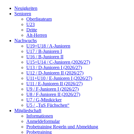
Neuigkeiten
Senioren
Oberligateam
U23
Dritte
Alt-Herren
Nachwuchs
U19+U18 / A-Junioren
U17 / B-Junioren I
U16 / B-Junioren II
U15+U14 / C-Junioren (2026/27)
U13 / D-Junioren I (2026/27)
U12 / D-Junioren II (2026/27)
U11+U10 / E-Junioren I (2026/27)
U11 / E-Junioren II (2026/27)
U9 / F-Junioren I (2026/27)
U8 / F-Junioren II (2026/27)
U7 / G-Minikicker
U5 / „TuS Füchschen“
Mitgliedschaft
Informationen
Anmeldeformular
Probetraining Regeln und Abmeldung
Probetraining