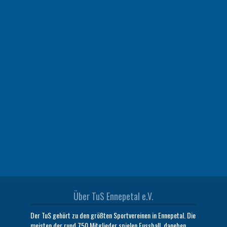
Über TuS Ennepetal e.V.
Der TuS gehört zu den größten Sportvereinen in Ennepetal. Die
meisten der rund 750 Mitglieder spielen Fussball, daneben