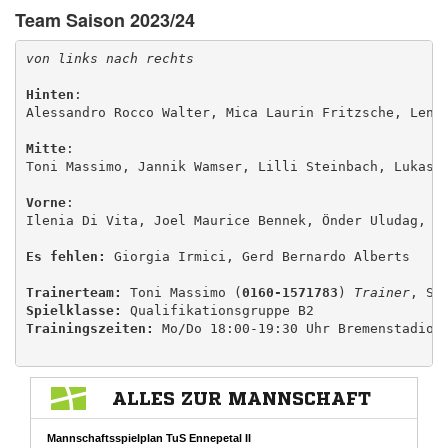
Team Saison 2023/24
Hinten
: 

Alessandro Rocco Walter, Mica Laurin Fritzsche, Lena 
Mitte
: 

Vorne
: 

Ilenia Di Vita, Joel Maurice Bennek, Önder Uludag, Pa
Es fehlen:
 Giorgia Irmici, Gerd Bernardo Alberts

Trainerteam: 
Toni Massimo (
0160-1571783
) 
Trainer
, Sa
Spielklasse:
Trainingszeiten:
 Mo/Do 18:00-19:30 Uhr Bremenstadion,