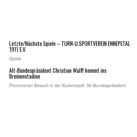
Letzte/Nächste Spiele – TURN-U.SPORTVEREIN ENNEPETAL
1911 E.V.
Spiele
Alt-Bundespräsident Christian Wulff kommt ins
Bremenstadion
Prominenter Besuch in der Klutertstadt: Alt-Bundespräsident
Christian Wulff kommt am 12. September nach Ennepetal. Er
folgt einer Einladung des TuS ...